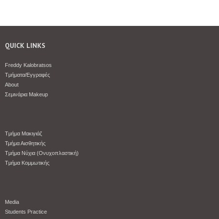
QUICK LINKS
Freddy Kalobratsos
Tμήματα/Εγγραφές
About
Σεμινάρια Makeup
Tμήμα Μακιγιάζ
Τμήμα Αισθητικής
Tμήμα Νύχια (Ονυχοπλαστική)
Tμήμα Κομμωτικής
Media
Students Practice