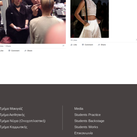
Tμήμα Μακιγιάζ
Media
Τμήμα Αισθητικής
Students Practice
Tμήμα Νύχια (Ονυχοπλαστική)
Students Backstage
Tμήμα Κομμωτικής
Students Works
Eπικοινωνία