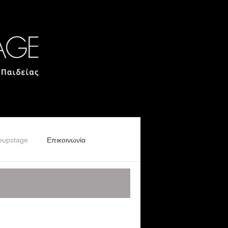
eupstage
Eπικοινωνία