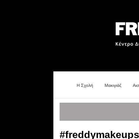
H Σχολή
Μακιγιάζ
Αι
#freddymakeups